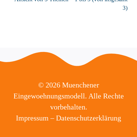
3)
©
2026 Muenchener
Eingewoehnungsmodell. Alle Rechte
vorbehalten.
Impressum
–
Datenschutzerklärung