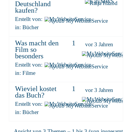
KatyMWS
Deutschland
kaufen?
Erstellt von:
MyWebsiteService
in:
Bücher
Was macht den
1
vor 3 Jahren
Film so
MyWebsiteService
besonders
Erstellt von:
MyWebsiteService
in:
Filme
Wieviel kostet
1
vor 3 Jahren
das Buch?
MyWebsiteService
Erstellt von:
MyWebsiteService
in:
Bücher
Ansicht von 3 Themen – 1 bis 3 (von insgesamt