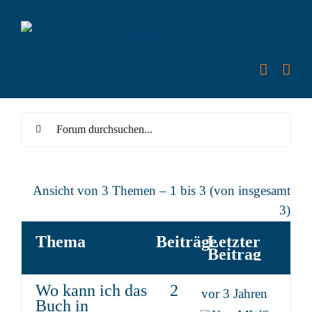
Zum
Inhalt
springen
Ansicht von 3 Themen – 1 bis 3 (von insgesamt
3)
Thema
Beiträge
Letzter
Beitrag
Wo kann ich das
2
vor 3 Jahren
Buch in