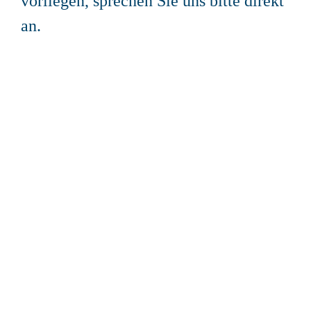
vorliegen,
sprechen Sie uns bitte direkt
an
.
Benutzername oder E-Mail
Passwort
Angemeldet bleiben
Registrieren
Passwort vergessen?